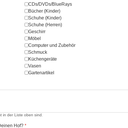
CDs/DVDs/BlueRays
Bücher (Kinder)
Schuhe (Kinder)
Schuhe (Herren)
Geschirr
Möbel
Computer und Zubehör
Schmuck
Küchengeräte
Vasen
Gartenartikel
t in der Liste oben sind.
 Deinen Hof?
*