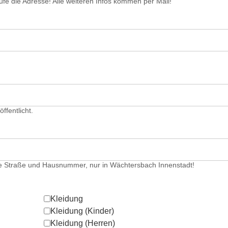
rüfe die Adresse! Alle weiteren Infos kommen per Mail!
ffentlicht.
e Straße und Hausnummer, nur in Wächtersbach Innenstadt!
Kleidung
Kleidung (Kinder)
Kleidung (Herren)