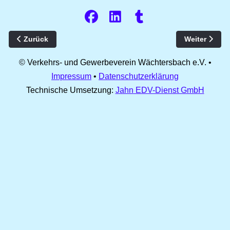
Vorheriger Beitrag: Lotz AG
Nächster Bei
Zurück
Weiter
© Verkehrs- und Gewerbeverein Wächtersbach e.V. •
Impressum
•
Datenschutzerklärung
Technische Umsetzung:
Jahn EDV-Dienst GmbH